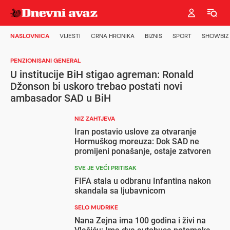
NASLOVNICA
VIJESTI
CRNA HRONIKA
BIZNIS
SPORT
SHOWBIZ
PENZIONISANI GENERAL
U institucije BiH stigao agreman: Ronald
Džonson bi uskoro trebao postati novi
ambasador SAD u BiH
NIZ ZAHTJEVA
Iran postavio uslove za otvaranje
Hormuškog moreuza: Dok SAD ne
promijeni ponašanje, ostaje zatvoren
SVE JE VEĆI PRITISAK
FIFA stala u odbranu Infantina nakon
skandala sa ljubavnicom
SELO MUDRIKE
Nana Zejna ima 100 godina i živi na