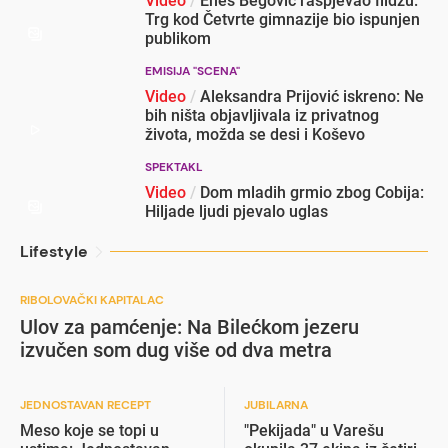
Video
/
Enes Begović raspjevao Ilidžu:
Trg kod Četvrte gimnazije bio ispunjen
publikom
EMISIJA "SCENA"
Video
/
Aleksandra Prijović iskreno: Ne
bih ništa objavljivala iz privatnog
života, možda se desi i Koševo
SPEKTAKL
Video
/
Dom mladih grmio zbog Cobija:
Hiljade ljudi pjevalo uglas
Lifestyle
RIBOLOVAČKI KAPITALAC
Ulov za pamćenje: Na Bilećkom jezeru
izvučen som dug više od dva metra
JEDNOSTAVAN RECEPT
JUBILARNA
Meso koje se topi u
"Pekijada" u Varešu