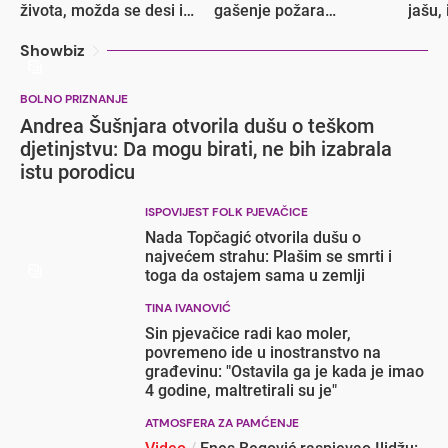
života, možda se desi i
gašenje požara
jašu, 
Koševo
cisternom Željeznica
FBiH
Showbiz
BOLNO PRIZNANJE
Andrea Šušnjara otvorila dušu o teškom
djetinjstvu: Da mogu birati, ne bih izabrala
istu porodicu
ISPOVIJEST FOLK PJEVAČICE
Nada Topčagić otvorila dušu o
najvećem strahu: Plašim se smrti i
toga da ostajem sama u zemlji
TINA IVANOVIĆ
Sin pjevačice radi kao moler,
povremeno ide u inostranstvo na
građevinu: "Ostavila ga je kada je imao
4 godine, maltretirali su je"
ATMOSFERA ZA PAMĆENJE