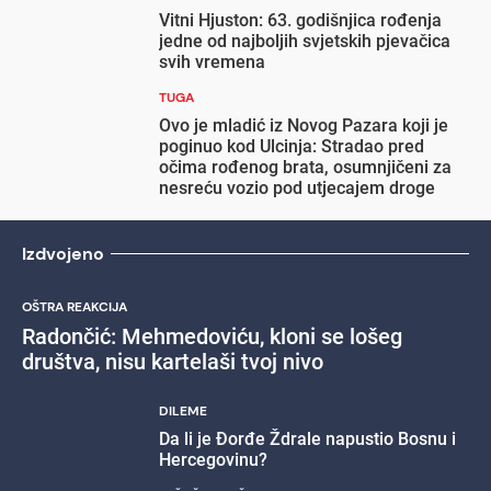
Vitni Hjuston: 63. godišnjica rođenja
jedne od najboljih svjetskih pjevačica
svih vremena
TUGA
Ovo je mladić iz Novog Pazara koji je
poginuo kod Ulcinja: Stradao pred
očima rođenog brata, osumnjičeni za
nesreću vozio pod utjecajem droge
Izdvojeno
OŠTRA REAKCIJA
Radončić: Mehmedoviću, kloni se lošeg
društva, nisu kartelaši tvoj nivo
DILEME
Da li je Đorđe Ždrale napustio Bosnu i
Hercegovinu?