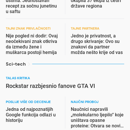
ustima: Jednostavan
okupila 37 ekipa iz četiri
recept za sočnu junetinu
države regiona
u saftu
TAJNI ZNAK PRIVLAČNOSTI
TAJNE PARTNERA
Nije pogled ni dodir: Ovaj
Jedno je privatnost, a
neočekivani znak otkriva
drugo skrivanje: Ovo su
da između žene i
znakovi da partner
muškarca postoji hemija
možda nešto krije od vas
Sci-tech
TALAS KRITIKA
Rockstar razbjesnio fanove GTA VI
POSLIJE VIŠE OD DECENIJE
NAUČNI PROBOJ
Jedna od najpoznatijih
Naučnici napravili
Google funkcija odlazi u
„molekularno ljepilo“ koje
historiju
uništava opasne
proteine: Otvara se novi