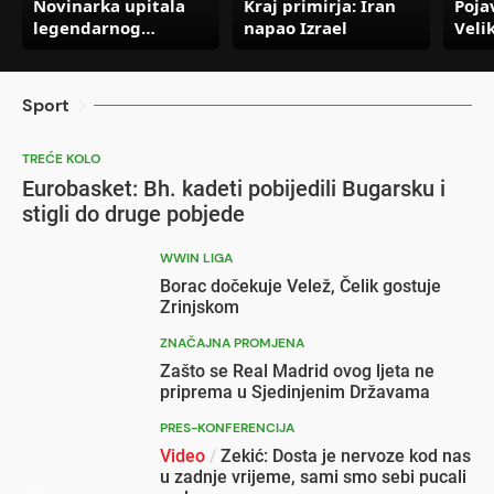
Novinarka upitala
Kraj primirja: Iran
Pojav
legendarnog
napao Izrael
Velik
Romarija da li je
ulic
remi protiv Maroka
grad
ravan porazu:
napa
Sport
Pogledajte njegovu
reakciju
TREĆE KOLO
Eurobasket: Bh. kadeti pobijedili Bugarsku i
stigli do druge pobjede
WWIN LIGA
Borac dočekuje Velež, Čelik gostuje
Zrinjskom
ZNAČAJNA PROMJENA
Zašto se Real Madrid ovog ljeta ne
priprema u Sjedinjenim Državama
PRES-KONFERENCIJA
Video
/
Zekić: Dosta je nervoze kod nas
u zadnje vrijeme, sami smo sebi pucali