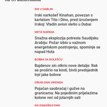
IDE U DABLIN
Irski narkošef Kinahan, povezan s
kartelom Tito i Dino, pred izručenjem
Irskoj: Vladin avion sletio u Dubai
META NAPADA
Snažna eksplozija potresla Saudijsku
Arabiju: Požar izbio u važnom
energetskom postrojenju, spominje se
napad Huta
BORBA SA BOLEŠĆU
Bajdenov sin otkrio nove detalje: Rak
se proširio na kosti, bivši predsjednik
trpi jake bolove
DRUGI DAN VIKENDA
Pojačan saobraćaj i gužve na
granicama: Na pojedinim prijelazima
kolone već od jutarnjih sati
NA DANAŠNJI DAN