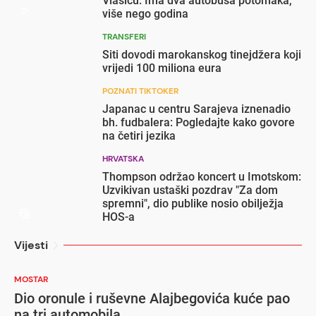
Vlašiću: Ima dva autobusa potomaka,
više nego godina
TRANSFERI
Siti dovodi marokanskog tinejdžera koji
vrijedi 100 miliona eura
POZNATI TIKTOKER
Japanac u centru Sarajeva iznenadio
bh. fudbalera: Pogledajte kako govore
na četiri jezika
HRVATSKA
Thompson održao koncert u Imotskom:
Uzvikivan ustaški pozdrav "Za dom
spremni", dio publike nosio obilježja
HOS-a
Vijesti
MOSTAR
Dio oronule i ruševne Alajbegovića kuće pao
na tri automobila