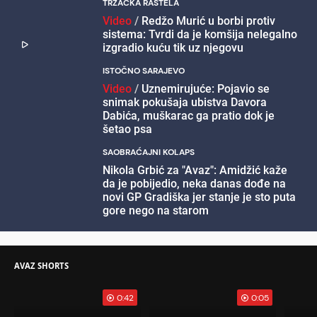
TRŽAČKA RAŠTELA
Video
/
Redžo Murić u borbi protiv
sistema: Tvrdi da je komšija nelegalno
izgradio kuću tik uz njegovu
ISTOČNO SARAJEVO
Video
/
Uznemirujuće: Pojavio se
snimak pokušaja ubistva Davora
Dabića, muškarac ga pratio dok je
šetao psa
SAOBRAĆAJNI KOLAPS
Nikola Grbić za "Avaz": Amidžić kaže
da je pobijedio, neka danas dođe na
novi GP Gradiška jer stanje je sto puta
gore nego na starom
AVAZ SHORTS
0:42
0:05