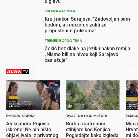
u glavu
TRENER RADNIKA
Krulj nakon Sarajeva: "Zadovoljan sam
bodom, ali možemo žaliti za
propuštenim prilikama"
TRENER BORDO TIMA
Zekić bez dlake na jeziku nakon remija:
„Nismo bili na nivou koji Sarajevo
zaslužuje“
EMISIJA "SCENA"
"AVAZ" NA LICU MJESTA
EMISIJ
Aleksandra Prijović
Borba s vatrenom
Maca:
iskreno: Ne bih ništa
stihijom kod Konjica:
Hrvat
objavljivala iz privatnog
Pogledajte kako izgleda
mi do