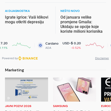
put u liječenju teških
bolesti
AI DIJAGNOSTIKA
NEŠTO NOVO
Igrate igrice: Vaši klikovi
Od januara velike
mogu otkriti depresiju
promjene Gmaila:
Ukidaju se opcije koje
koriste milioni korisnika
USD-$ 0.20
Cardano
U
ADA
-0.52%
US
Powered by
Disclaimer
Marketing
JAVNI POZIVI 2026
SAMSUNG
EUROC