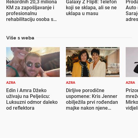
Rekordnih 20,3 miliona
Galaxy Z Flip8: Telefon
Proda
KM za zapošljavanje i
koji se sklapa, ali se ne
Auto 
profesionalnu
uklapa u masu
Saraj
rehabilitaciju osoba s
adre
invaliditetom
Više s weba
AZRA
AZRA
AZRA
Edin i Amra Džeko
Dirljive porodične
Prizo
uživaju na Pelješcu:
uspomene: Kris Jenner
mrež
Luksuzni odmor daleko
obilježila prvi rođendan
Mirko
od reflektora
majke nakon njene
vidje
smrti