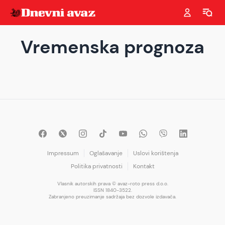
Vremenska prognoza
Impressum
Oglašavanje
Uslovi korištenja
Politika privatnosti
Kontakt
Vlasnik autorskih prava © avaz-roto press d.o.o.
ISSN 1840-3522.
Zabranjeno preuzimanje sadržaja bez dozvole izdavača.