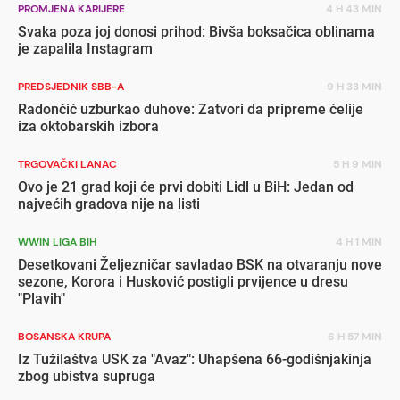
PROMJENA KARIJERE
4 H 43 MIN
Svaka poza joj donosi prihod: Bivša boksačica oblinama
je zapalila Instagram
PREDSJEDNIK SBB-A
9 H 33 MIN
Radončić uzburkao duhove: Zatvori da pripreme ćelije
iza oktobarskih izbora
TRGOVAČKI LANAC
5 H 9 MIN
Ovo je 21 grad koji će prvi dobiti Lidl u BiH: Jedan od
najvećih gradova nije na listi
WWIN LIGA BIH
4 H 1 MIN
Desetkovani Željezničar savladao BSK na otvaranju nove
sezone, Korora i Husković postigli prvijence u dresu
"Plavih"
BOSANSKA KRUPA
6 H 57 MIN
Iz Tužilaštva USK za "Avaz": Uhapšena 66-godišnjakinja
zbog ubistva supruga