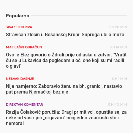
invaliditetom
popu
Popularno
"AVAZ" OTKRIVA
7 H 26 MIN
Stravičan zločin u Bosanskoj Krupi: Supruga ubila muža
MAFIJAŠKI OBRAČUN
5 H 14 MIN
Ovo je Elez govorio o Ždrali prije odlaska u zatvor: "Vratit
ću se u Lukavicu da pogledam u oči one koji su mi radili
o glavi"
NESVAKIDAŠNJE
8 H 1 MIN
Nije namjerno: Zaboravio ženu na bh. granici, nastavio
put prema Njemačkoj bez nje
DIREKTAN KOMENTAR
5 H 40 MIN
Razija Čolaković poručila: Dragi primitivci, opustite se, za
neke od vas riječ „orgazam“ očigledno znači isto što i
nemoral