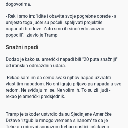
dogovorima.
- Rekli smo im: 'Idite i obavite svoje pogrebne obrede - a
umjesto toga jučer su počeli ispaljivati projektile i
napadati brodove. Zato smo ih sinoć vrlo snažno
pogodili", izjavio je Tramp.
Snažni npadi
Dodao je kako su američki napadi bili "20 puta snažniji"
od iranskih odmazdnih udara.
-Rekao sam im da ćemo svaki njihov napad uzvratiti
vlastitim napadom. No oni igraju prljavo pa napadaju sve
redom. Ne sviđaju mi se. Ne volim ih. To su zli ljudi -
rekao je američki predsjednik.
Tramp je također ustvrdio da su Sjedinjene Američke
Države "izgubile mnogo vremena s Iranom" te da je
Teheran mirovni sporazum trebao postići još davno.