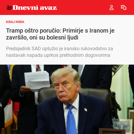
KRAJ MIRA
Tramp oštro poručio: Primirje s Iranom je
završilo, oni su bolesni ljudi
Predsjednik SAD optužio je iransko rukovodstvo za
nastavak napada uprkos prethodnim dogovorima