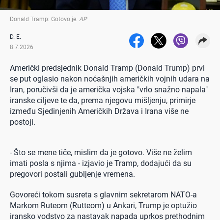
Donald Tramp: Gotovo je
.
AP
D. E.
8.7.2026
Američki predsjednik Donald Tramp (Donald Trump) prvi
se put oglasio nakon noćašnjih američkih vojnih udara na
Iran, poručivši da je američka vojska "vrlo snažno napala"
iranske ciljeve te da, prema njegovu mišljenju, primirje
između Sjedinjenih Američkih Država i Irana više ne
postoji.
- Što se mene tiče, mislim da je gotovo. Više ne želim
imati posla s njima - izjavio je Tramp, dodajući da su
pregovori postali gubljenje vremena.
Govoreći tokom susreta s glavnim sekretarom NATO-a
Markom Ruteom (Rutteom) u Ankari, Trump je optužio
iransko vodstvo za nastavak napada uprkos prethodnim