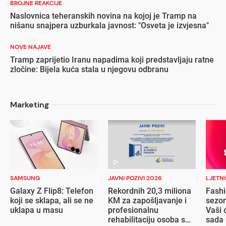
BROJNE REAKCIJE
Naslovnica teheranskih novina na kojoj je Tramp na
nišanu snajpera uzburkala javnost: "Osveta je izvjesna"
NOVE NAJAVE
Tramp zaprijetio Iranu napadima koji predstavljaju ratne
zločine: Bijela kuća stala u njegovu odbranu
Marketing
SAMSUNG
JAVNI POZIVI 2026
LJETN
Galaxy Z Flip8: Telefon
Rekordnih 20,3 miliona
Fashi
koji se sklapa, ali se ne
KM za zapošljavanje i
sezon
uklapa u masu
profesionalnu
Vaši 
rehabilitaciju osoba s
sada 