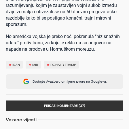
razumijevanju kojim je zaustavljen vojni sukob između
dviju zemalja i obvezali se na 60-dnevno pregovaračko
razdoblje kako bi se postigao konačni, trajni mirovni
sporazum.
No američka vojska je preko noći pokrenula "niz snažnih
udara" protiv Irana, za koje je rekla da su odgovor na
napade na brodove u Hormuškom moreuzu.
#
IRAN
#
MIR
#
DONALD TRAMP
Dodajte Avaz.ba u omiljene izvore na Google-u.
PRIKAŽI KOMENTARE (37)
Vezane vijesti