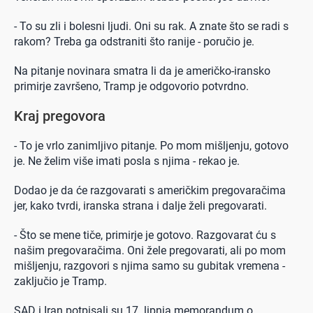
- To su zli i bolesni ljudi. Oni su rak. A znate što se radi s
rakom? Treba ga odstraniti što ranije - poručio je.
Na pitanje novinara smatra li da je američko-iransko
primirje završeno, Tramp je odgovorio potvrdno.
Kraj pregovora
- To je vrlo zanimljivo pitanje. Po mom mišljenju, gotovo
je. Ne želim više imati posla s njima - rekao je.
Dodao je da će razgovarati s američkim pregovaračima
jer, kako tvrdi, iranska strana i dalje želi pregovarati.
- Što se mene tiče, primirje je gotovo. Razgovarat ću s
našim pregovaračima. Oni žele pregovarati, ali po mom
mišljenju, razgovori s njima samo su gubitak vremena -
zaključio je Tramp.
SAD i Iran potpisali su 17. lipnja memorandum o