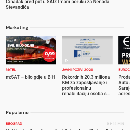
Crnadak pred put u SAD: Imam poruku za Nenada
Stevandića
Marketing
M:TEL
JAVNI POZIVI 2026
EUROC
m:SAT – bilo gdje u BiH
Rekordnih 20,3 miliona
Proda
KM za zapošljavanje i
Auto 
profesionalnu
Saraj
rehabilitaciju osoba s
adre
invaliditetom
Popularno
BEOGRAD
9 H 14 MIN