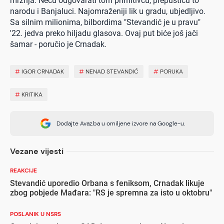
mržnja. Neću odgovarati tom primitivcu, prepustiću to
narodu i Banjaluci. Najomraženiji lik u gradu, ubjedljivo.
Sa silnim milionima, bilbordima "Stevandić je u pravu"
'22. jedva preko hiljadu glasova. Ovaj put biće još jači
šamar - poručio je Crnadak.
#
IGOR CRNADAK
#
NENAD STEVANDIĆ
#
PORUKA
#
KRITIKA
Dodajte Avaz.ba u omiljene izvore na Google-u.
Vezane vijesti
REAKCIJE
Stevandić uporedio Orbana s feniksom, Crnadak likuje
zbog pobjede Mađara: "RS je spremna za isto u oktobru"
POSLANIK U NSRS