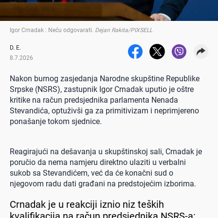
Igor Crnadak : Neću odgovarati
.
Dejan Rakita/PIXSELL
D. E.
8.7.2026
Nakon burnog zasjedanja Narodne skupštine Republike
Srpske (NSRS), zastupnik Igor Crnadak uputio je oštre
kritike na račun predsjednika parlamenta Nenada
Stevandića, optuživši ga za primitivizam i neprimjereno
ponašanje tokom sjednice.
Reagirajući na dešavanja u skupštinskoj sali, Crnadak je
poručio da nema namjeru direktno ulaziti u verbalni
sukob sa Stevandićem, već da će konačni sud o
njegovom radu dati građani na predstojećim izborima.
Crnadak je u reakciji iznio niz teških
kvalifikacija na račun predsjednika NSRS-a: