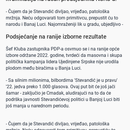
- Čujem da je Stevandić divljao, vrijeđao, patološka
mržnja. Neću odgovarati tom primitivcu, prepustit ću to
narodu i Banaj Luci. Najomraženiji lik u gradu, ubjedljivo -
Podsjećanje na ranije izborne rezultate
Šef Kluba zastupnika PDP-a osvrnuo se i na ranije opće
izbore održane 2022. godine, tvrdeći da masovna i skupa
politička kampanja lidera Ujedinjene Srpske nije urodila
plodom među biračima u Banja Luci.
- Sa silnim milionima, bilbordima 'Stevandić je u pravu'
'22. jedva preko 1.000 glasova. Ovaj put bit će još jači
šamar - zaključio je Crnadak, aludirajući na to da će
podrška javnosti Stevandićevoj politici u Banjoj Luci biti
još manja u narednom periodu.
- Čujem da je Stevandić divljao, vrijeđao, patološka