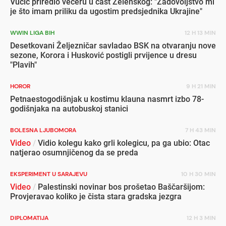
Vučić priredio večeru u čast Zelenskog: "Zadovoljstvo mi
je što imam priliku da ugostim predsjednika Ukrajine"
WWIN LIGA BIH
12 H 13 MIN
Desetkovani Željezničar savladao BSK na otvaranju nove
sezone, Korora i Husković postigli prvijence u dresu
"Plavih"
HOROR
9 H 21 MIN
Petnaestogodišnjak u kostimu klauna nasmrt izbo 78-
godišnjaka na autobuskoj stanici
BOLESNA LJUBOMORA
7 H 43 MIN
Video
/
Vidio kolegu kako grli kolegicu, pa ga ubio: Otac
natjerao osumnjičenog da se preda
EKSPERIMENT U SARAJEVU
10 H 30 MIN
Video
/
Palestinski novinar bos prošetao Baščaršijom:
Provjeravao koliko je čista stara gradska jezgra
DIPLOMATIJA
12 H 3 MIN