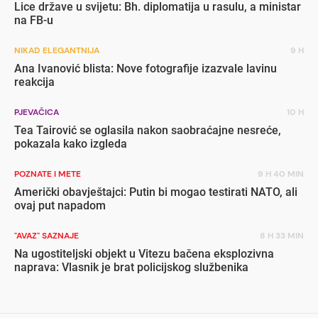
Lice države u svijetu: Bh. diplomatija u rasulu, a ministar
na FB-u
NIKAD ELEGANTNIJA
9 H
Ana Ivanović blista: Nove fotografije izazvale lavinu
reakcija
PJEVAČICA
10 H
Tea Tairović se oglasila nakon saobraćajne nesreće,
pokazala kako izgleda
POZNATE I METE
9 H 40 MIN
Američki obavještajci: Putin bi mogao testirati NATO, ali
ovaj put napadom
"AVAZ" SAZNAJE
8 H 33 MIN
Na ugostiteljski objekt u Vitezu bačena eksplozivna
naprava: Vlasnik je brat policijskog službenika