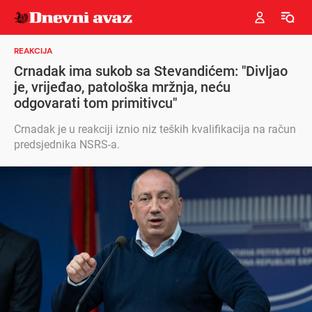
REAKCIJA
Crnadak ima sukob sa Stevandićem: "Divljao
je, vrijeđao, patološka mržnja, neću
odgovarati tom primitivcu"
Crnadak je u reakciji iznio niz teških kvalifikacija na račun
predsjednika NSRS-a.