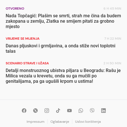
OTVORENO
6 H 45 MIN
Nada Topčagić: Plašim se smrti, strah me čina da budem
zakopana u zemlju, Zlatka ne smijem pitati za grobno
mjesto
VRIJEME SE MIJENJA
7 H 22 MIN
Danas pljuskovi i grmljavina, a onda stiže novi toplotni
talas
SCENARIO STRAVE I UŽASA
2 H 50 MIN
Detalji monstruoznog ubistva piljara u Beogradu: Rašu je
Milica vezala u krevetu, onda su ga mučili po
genitalijama, pa ga ugušili krpom u ustima!
Impressum
Oglašavanje
Uslovi korištenja