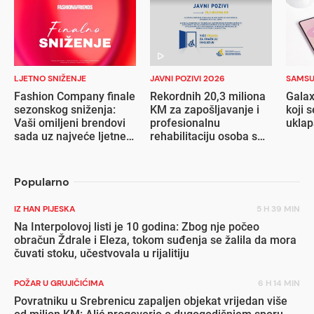
LJETNO SNIŽENJE
JAVNI POZIVI 2026
SAMS
Fashion Company finale
Rekordnih 20,3 miliona
Galax
sezonskog sniženja:
KM za zapošljavanje i
koji s
Vaši omiljeni brendovi
profesionalnu
ukla
sada uz najveće ljetne
rehabilitaciju osoba s
popuste
invaliditetom
Popularno
IZ HAN PIJESKA
5 H 39 MIN
Na Interpolovoj listi je 10 godina: Zbog nje počeo
obračun Ždrale i Eleza, tokom suđenja se žalila da mora
čuvati stoku, učestvovala u rijalitiju
POŽAR U GRUJIČIĆIMA
6 H 14 MIN
Povratniku u Srebrenicu zapaljen objekat vrijedan više