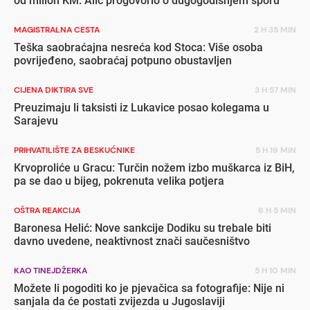
od milion KM: Alić progovorio o dugogodišnjem sporu
MAGISTRALNA CESTA
2 H 35 MIN
Teška saobraćajna nesreća kod Stoca: Više osoba
povrijeđeno, saobraćaj potpuno obustavljen
CIJENA DIKTIRA SVE
3 H 57 MIN
Preuzimaju li taksisti iz Lukavice posao kolegama u
Sarajevu
PRIHVATILIŠTE ZA BESKUĆNIKE
5 H 19 MIN
Krvoproliće u Gracu: Turčin nožem izbo muškarca iz BiH,
pa se dao u bijeg, pokrenuta velika potjera
OŠTRA REAKCIJA
6 H 5 MIN
Baronesa Helić: Nove sankcije Dodiku su trebale biti
davno uvedene, neaktivnost znači saučesništvo
KAO TINEJDŽERKA
5 H 10 MIN
Možete li pogoditi ko je pjevačica sa fotografije: Nije ni
sanjala da će postati zvijezda u Jugoslaviji