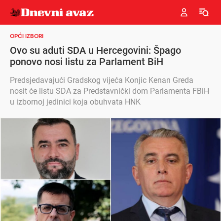
OPĆI IZBORI
Ovo su aduti SDA u Hercegovini: Špago
ponovo nosi listu za Parlament BiH
Predsjedavajući Gradskog vijeća Konjic Kenan Greda
nosit će listu SDA za Predstavnički dom Parlamenta FBiH
u izbornoj jedinici koja obuhvata HNK