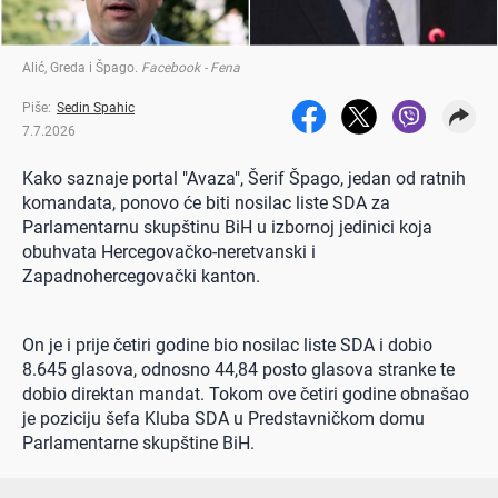
Alić, Greda i Špago
.
Facebook - Fena
Piše:
Sedin Spahic
7.7.2026
Kako saznaje portal "Avaza", Šerif Špago, jedan od ratnih
komandata, ponovo će biti nosilac liste SDA za
Parlamentarnu skupštinu BiH u izbornoj jedinici koja
obuhvata Hercegovačko-neretvanski i
Zapadnohercegovački kanton.
On je i prije četiri godine bio nosilac liste SDA i dobio
8.645 glasova, odnosno 44,84 posto glasova stranke te
dobio direktan mandat. Tokom ove četiri godine obnašao
je poziciju šefa Kluba SDA u Predstavničkom domu
Parlamentarne skupštine BiH.