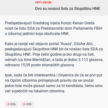
OPĆI IZBORI
Ovo su nosioci lista za Skupštinu HNK
Predsjedavajući Gradskog vijeća Konjic Kenan Greda
nosit će listu SDA za Predstavnički dom Parlamenta FBiH
u izbornoj jedinici koja obuhvata HNK.
Kako je ranije već objavio portal "Avaza", Džafer Alić,
predsjedavajući Skupštine HNK bit će nosilac liste SDA za
Skupštinu HNK. Prije četiri godine je bio drugi na listi,
odmah iza Irme Memidžan, a tada je dobio 3.112 glasova,
odnosno 15,59 posto stranačkih glasova.
Ipak, sada će biti interesantna i činjenica da će se prvi put
na Općim izborima primjenjivati pravilo da se unutar
jedne liste može glasati samo za tri kandidata, čemu smo
već svjedočili na lokalnim izborima.
#
SDA
#
HNK