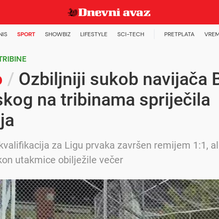
NIS
SPORT
SHOWBIZ
LIFESTYLE
SCI-TECH
PRETPLATA
VREM
TRIBINE
o
/
Ozbiljniji sukob navijača 
skog na tribinama spriječila
ija
kvalifikacija za Ligu prvaka završen remijem 1:1, al
on utakmice obilježile večer