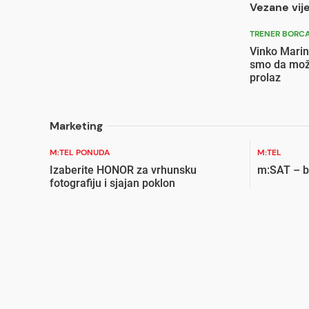
Vezane vije
TRENER BORC
Vinko Marin
smo da može
prolaz
Marketing
M:TEL PONUDA
M:TEL
Izaberite HONOR za vrhunsku
m:SAT – bi
fotografiju i sjajan poklon