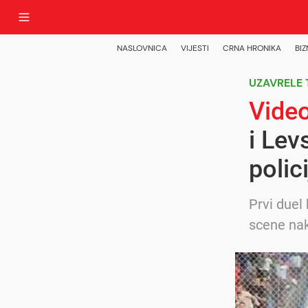
NASLOVNICA
VIJESTI
CRNA HRONIKA
BIZ
UZAVRELE 
Vide
i Lev
polic
Prvi duel 
scene nak