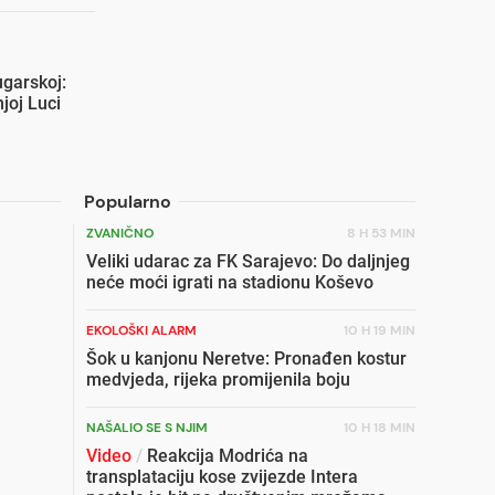
ugarskoj:
njoj Luci
Popularno
ZVANIČNO
8 H 53 MIN
Veliki udarac za FK Sarajevo: Do daljnjeg
neće moći igrati na stadionu Koševo
EKOLOŠKI ALARM
10 H 19 MIN
Šok u kanjonu Neretve: Pronađen kostur
medvjeda, rijeka promijenila boju
NAŠALIO SE S NJIM
10 H 18 MIN
Video
/
Reakcija Modrića na
transplataciju kose zvijezde Intera