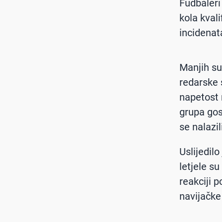
Fudbaleri
kola kvali
incidenat
Manjih su
redarske 
napetost 
grupa gos
se nalazi
Uslijedil
letjele su
reakciji p
navijačke