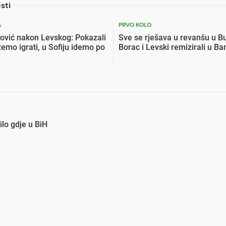
sti
A
PRVO KOLO
ović nakon Levskog: Pokazali
Sve se rješava u revanšu u B
mo igrati, u Sofiju idemo po
Borac i Levski remizirali u Ba
lo gdje u BiH