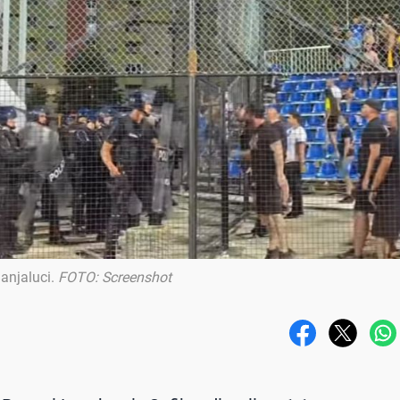
Banjaluci
.
FOTO: Screenshot