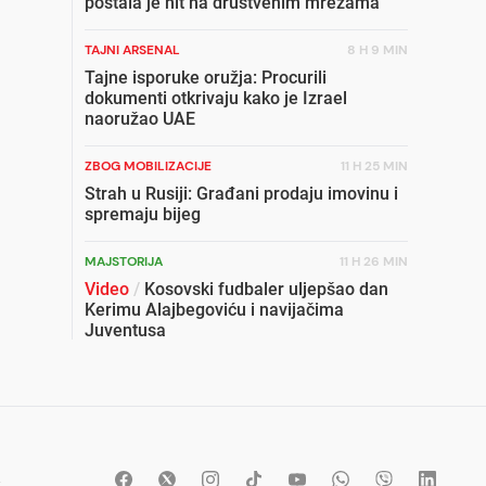
postala je hit na društvenim mrežama
TAJNI ARSENAL
8 H 9 MIN
Tajne isporuke oružja: Procurili
dokumenti otkrivaju kako je Izrael
naoružao UAE
ZBOG MOBILIZACIJE
11 H 25 MIN
Strah u Rusiji: Građani prodaju imovinu i
spremaju bijeg
MAJSTORIJA
11 H 26 MIN
Video
/
Kosovski fudbaler uljepšao dan
Kerimu Alajbegoviću i navijačima
Juventusa
DRAMA IZNAD VAŠINGTONA
10 H 25 MIN
Avion poletio dok se Trampov helikopter
približavao pisti, pokrenuta istraga
STRAH ZA POZICIJU
7 H 27 MIN
t