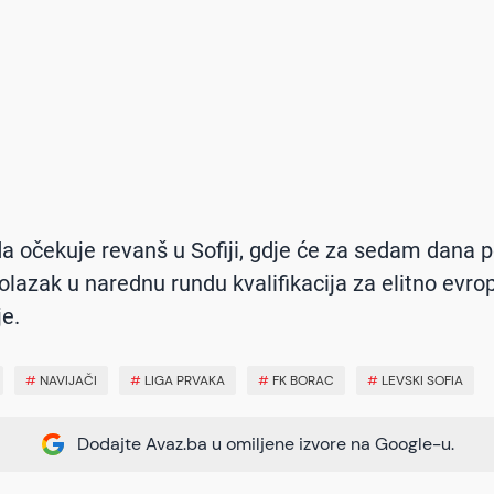
a očekuje revanš u Sofiji, gdje će za sedam dana 
prolazak u narednu rundu kvalifikacija za elitno evro
e.
#
NAVIJAČI
#
LIGA PRVAKA
#
FK BORAC
#
LEVSKI SOFIA
Dodajte Avaz.ba u omiljene izvore na Google-u.