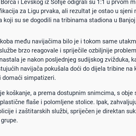
 Borca i Levskog iz Sofije odigrali su 1:1 u prvom 
fikacija za Ligu prvaka, ali rezultat je ostao u sjeni
a koji su se dogodili na tribinama stadiona u Banjoj
koba među navijačima bilo je i tokom same utakmi
službe brzo reagovale i spriječile ozbiljnije proble
nastala je nakon posljednjeg sudijskog zvižduka, k
tujućih navijača pokušala doći do dijela tribine na
li domaći simpatizeri.
o je koškanje, a prema dostupnim snimcima, s obje 
 plastične flaše i polomljene stolice. Ipak, zahvaljuj
olicije i zaštitarskih službi, spriječen je direktan su
 grupe.