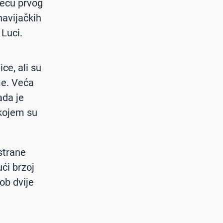
meču prvog
 navijačkih
 Luci.
ce, ali su
me. Veća
ada je
 kojem su
strane
ući brzoj
kob dvije