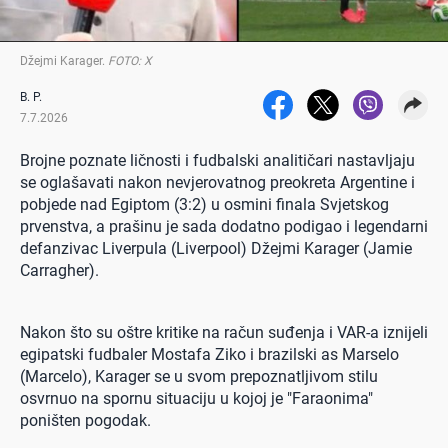
Džejmi Karager
.
FOTO: X
B. P.
7.7.2026
Brojne poznate ličnosti i fudbalski analitičari nastavljaju
se oglašavati nakon nevjerovatnog preokreta Argentine i
pobjede nad Egiptom (3:2) u osmini finala Svjetskog
prvenstva, a prašinu je sada dodatno podigao i legendarni
defanzivac Liverpula (Liverpool) Džejmi Karager (Jamie
Carragher).
Nakon što su oštre kritike na račun suđenja i VAR-a iznijeli
egipatski fudbaler Mostafa Ziko i brazilski as Marselo
(Marcelo), Karager se u svom prepoznatljivom stilu
osvrnuo na spornu situaciju u kojoj je "Faraonima"
poništen pogodak.