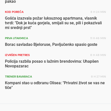
pakao
KOD POREČA
8 H 24 MIN
Gošća izazvala požar luksuznog apartmana, vlasnik
tvrdi: "Dok je kuća gorjela, smijali su se, pili i pokazivali
mi srednji prst"
PRVA UTAKMICA
11 H 46 MIN
Borac savladao Bjeloruse, Pavljučenko spasio goste
IZVRŠEN PRETRES
8 H 48 MIN
Policija razbila posao s lažnim brendovima: Uhapšen
Novopazarac
TRENER BAVARACA
8 H 27 MIN
Kompani stao u odbranu Olisea: "Privatni život se vas ne
tiče"