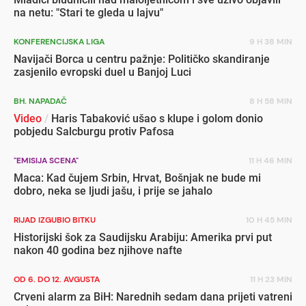
na netu: "Stari te gleda u lajvu"
KONFERENCIJSKA LIGA
9 H 38 MIN
Navijači Borca u centru pažnje: Političko skandiranje
zasjenilo evropski duel u Banjoj Luci
BH. NAPADAČ
8 H 58 MIN
Video
/
Haris Tabaković ušao s klupe i golom donio
pobjedu Salcburgu protiv Pafosa
"EMISIJA SCENA"
11 H 46 MIN
Maca: Kad čujem Srbin, Hrvat, Bošnjak ne bude mi
dobro, neka se ljudi jašu, i prije se jahalo
RIJAD IZGUBIO BITKU
10 H 45 MIN
Historijski šok za Saudijsku Arabiju: Amerika prvi put
nakon 40 godina bez njihove nafte
OD 6. DO 12. AVGUSTA
11 H 23 MIN
Crveni alarm za BiH: Narednih sedam dana prijeti vatreni