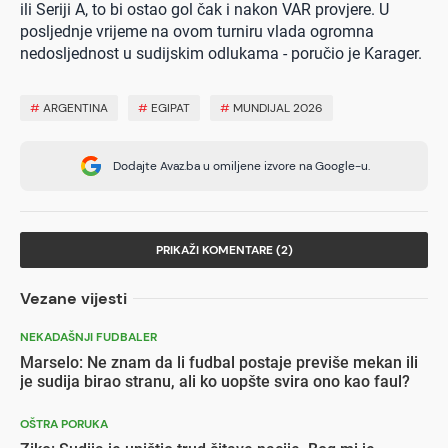
ili Seriji A, to bi ostao gol čak i nakon VAR provjere. U
posljednje vrijeme na ovom turniru vlada ogromna
nedosljednost u sudijskim odlukama - poručio je Karager.
#
ARGENTINA
#
EGIPAT
#
MUNDIJAL 2026
Dodajte Avaz.ba u omiljene izvore na Google-u.
PRIKAŽI KOMENTARE (2)
Vezane vijesti
NEKADAŠNJI FUDBALER
Marselo: Ne znam da li fudbal postaje previše mekan ili
je sudija birao stranu, ali ko uopšte svira ono kao faul?
OŠTRA PORUKA