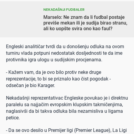
NEKADAŠNJI FUDBALER
Marselo: Ne znam da li fudbal postaje
previše mekan ili je sudija birao stranu,
ali ko uopšte svira ono kao faul?
Engleski analitičar tvrdi da u donošenju odluka na ovom
turniru vlada potpuni nedostatak dosljednosti te da ime
protivnika igra ulogu u sudijskim procjenama.
- Kažem vam, da je ovo bilo protiv neke druge
reprezentacije, to bi se priznalo kao čist pogodak -
odsečan je bio Karager.
Nekadašnji reprezentativac Engleske povukao je i direktnu
paralelu sa najjačim evropskim klupskim takmičenjima,
naglasivši da bi takva odluka bila nezamisliva u ligama
petice.
- Da se ovo desilo u Premijer ligi (Premier League), La Ligi