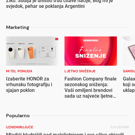
Ziko: Sudija je uništio trud čitave nacije, Bog mi je
svjedok, pehar se poklanja Argentini
Marketing
M:TEL PONUDA
LJETNO SNIŽENJE
SAMS
Izaberite HONOR za
Fashion Company finale
Galax
vrhunsku fotografiju i
sezonskog sniženja:
koji s
sjajan poklon
Vaši omiljeni brendovi
ukla
sada uz najveće ljetne
popuste
Popularno
UZNEMIRUJUĆE
11 H 55 MIN
Mladići bludničili nad maloljetnicom i sve uživo objavili