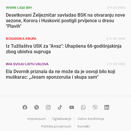
WWIN LIGA BIH
3 H 44 MIN
Desetkovani Željezničar savladao BSK na otvaranju nove
sezone, Korora i Husković postigli prvijence u dresu
"Plavih"
BOSANSKA KRUPA
6 H 40 MIN
Iz Tužilaštva USK za "Avaz": Uhapšena 66-godišnjakinja
zbog ubistva supruga
IMA SVOJU LISTU USLOVA
7 H 48 MIN
Ela Dvornik priznala da ne može da je osvoji bilo koji
muškarac: „Jesam sponzoruša i skupa sam“
Impressum
Oglašavanje
Uslovi korištenja
Politika privatnosti
Kontakt