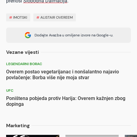
prenosi
Slobodna Dalmacija
.
#
IMOTSKI
#
ALISTAIR OVEREEM
Dodajte Avaz.ba u omiljene izvore na Google-u.
Vezane vijesti
LEGENDARNI BORAC
Overem postao vegetarijanac i nonšalantno najavio
povlačenje: Borba više nije moja stvar
UFC
Poništena pobjeda protiv Harija: Overem kažnjen zbog
dopinga
Marketing