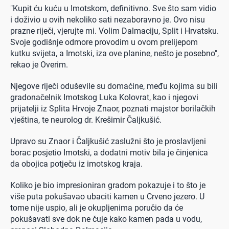
"Kupit ću kuću u Imotskom, definitivno. Sve što sam vidio
i doživio u ovih nekoliko sati nezaboravno je. Ovo nisu
prazne riječi, vjerujte mi. Volim Dalmaciju, Split i Hrvatsku.
Svoje godišnje odmore provodim u ovom prelijepom
kutku svijeta, a Imotski, iza ove planine, nešto je posebno",
rekao je Overim.
Njegove riječi oduševile su domaćine, među kojima su bili
gradonačelnik Imotskog Luka Kolovrat, kao i njegovi
prijatelji iz Splita Hrvoje Znaor, poznati majstor borilačkih
vještina, te neurolog dr. Krešimir Čaljkušić.
Upravo su Znaor i Čaljkušić zaslužni što je proslavljeni
borac posjetio Imotski, a dodatni motiv bila je činjenica
da obojica potječu iz imotskog kraja.
Koliko je bio impresioniran gradom pokazuje i to što je
više puta pokušavao ubaciti kamen u Crveno jezero. U
tome nije uspio, ali je okupljenima poručio da će
pokušavati sve dok ne čuje kako kamen pada u vodu,