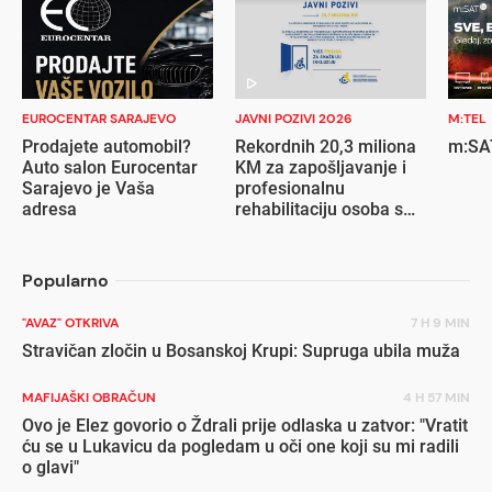
EUROCENTAR SARAJEVO
JAVNI POZIVI 2026
M:TEL
Prodajete automobil?
Rekordnih 20,3 miliona
m:SAT
Auto salon Eurocentar
KM za zapošljavanje i
Sarajevo je Vaša
profesionalnu
adresa
rehabilitaciju osoba s
invaliditetom
Popularno
"AVAZ" OTKRIVA
7 H 9 MIN
Stravičan zločin u Bosanskoj Krupi: Supruga ubila muža
MAFIJAŠKI OBRAČUN
4 H 57 MIN
Ovo je Elez govorio o Ždrali prije odlaska u zatvor: "Vratit
ću se u Lukavicu da pogledam u oči one koji su mi radili
o glavi"