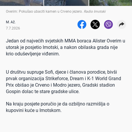
Overim: Pokušao ubaciti kamen u Crveno jezero
.
Radio Imotski
M. Až.
7.7.2026
Jedan od najvećih svjetskih MMA boraca Alister Overim u
utorak je posjetio Imotski, a nakon obilaska grada nije
krio oduševljenje viđenim.
U društvu supruge Sofi, djece i članova porodice, bivši
prvak organizacija Strikeforce, Dream i K-1 World Grand
Prix obišao je Crveno i Modro jezero, Gradski stadion
Gospin dolac te stare gradske ulice.
Na kraju posjete poručio je da ozbiljno razmišlja o
kupovini kuće u Imotskom.