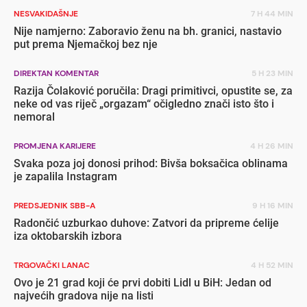
NESVAKIDAŠNJE
7 H 44 MIN
Nije namjerno: Zaboravio ženu na bh. granici, nastavio
put prema Njemačkoj bez nje
DIREKTAN KOMENTAR
5 H 23 MIN
Razija Čolaković poručila: Dragi primitivci, opustite se, za
neke od vas riječ „orgazam“ očigledno znači isto što i
nemoral
PROMJENA KARIJERE
4 H 26 MIN
Svaka poza joj donosi prihod: Bivša boksačica oblinama
je zapalila Instagram
PREDSJEDNIK SBB-A
9 H 16 MIN
Radončić uzburkao duhove: Zatvori da pripreme ćelije
iza oktobarskih izbora
TRGOVAČKI LANAC
4 H 52 MIN
Ovo je 21 grad koji će prvi dobiti Lidl u BiH: Jedan od
najvećih gradova nije na listi