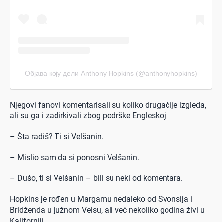
Објава коју дели Anthony Hopkins (@anthonyhopkins)
Njegovi fanovi komentarisali su koliko drugačije izgleda,
ali su ga i zadirkivali zbog podrške Engleskoj.
– Šta radiš? Ti si Velšanin.
– Mislio sam da si ponosni Velšanin.
– Dušo, ti si Velšanin – bili su neki od komentara.
Hopkins je rođen u Margamu nedaleko od Svonsija i
Bridženda u južnom Velsu, ali već nekoliko godina živi u
Kaliforniji.