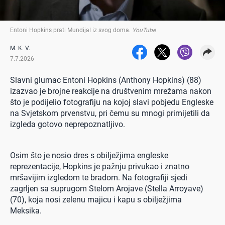
Entoni Hopkins prati Mundijal iz svog doma
.
YouTube
M. K. V.
7.7.2026
Slavni glumac Entoni Hopkins (Anthony Hopkins) (88)
izazvao je brojne reakcije na društvenim mrežama nakon
što je podijelio fotografiju na kojoj slavi pobjedu Engleske
na Svjetskom prvenstvu, pri čemu su mnogi primijetili da
izgleda gotovo neprepoznatljivo.
Osim što je nosio dres s obilježjima engleske
reprezentacije, Hopkins je pažnju privukao i znatno
mršavijim izgledom te bradom. Na fotografiji sjedi
zagrljen sa suprugom Stelom Arojave (Stella Arroyave)
(70), koja nosi zelenu majicu i kapu s obilježjima
Meksika.