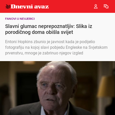
FANOVI U NEVJERICI
Slavni glumac neprepoznatljiv: Slika iz
porodičnog doma obišla svijet
Entoni Hopkins zbunio je javnost kada je podijelio
fotografiju na kojoj slavi pobjedu Engleske na Svjetskom
prvenstvu, mnoge je zabrinuo njegov izgled