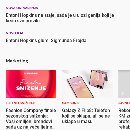
NOVA OSTVARENJA
Entoni Hopkins ne staje, sada je u ulozi genija koji je
kršio sva pravila
NOVI FILM
Entoni Hopkins glumi Sigmunda Frojda
Marketing
LJETNO SNIŽENJE
SAMSUNG
JAVNI 
Fashion Company finale
Galaxy Z Flip8: Telefon
Rekor
sezonskog sniženja:
koji se sklapa, ali se ne
KM za
Vaši omiljeni brendovi
uklapa u masu
profe
sada uz najveće ljetne
rehab