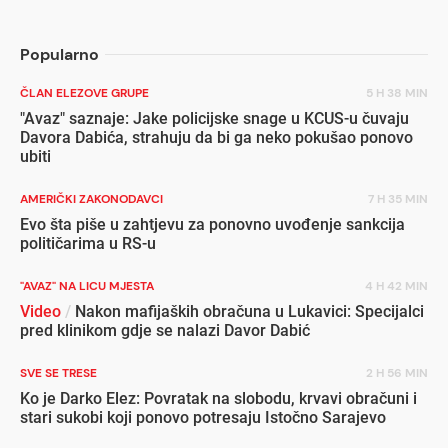
popuste
inval
Popularno
ČLAN ELEZOVE GRUPE
5 H 38 MIN
"Avaz" saznaje: Jake policijske snage u KCUS-u čuvaju
Davora Dabića, strahuju da bi ga neko pokušao ponovo
ubiti
AMERIČKI ZAKONODAVCI
7 H 35 MIN
Evo šta piše u zahtjevu za ponovno uvođenje sankcija
političarima u RS-u
"AVAZ" NA LICU MJESTA
4 H 42 MIN
Video
/
Nakon mafijaških obračuna u Lukavici: Specijalci
pred klinikom gdje se nalazi Davor Dabić
SVE SE TRESE
2 H 56 MIN
Ko je Darko Elez: Povratak na slobodu, krvavi obračuni i
stari sukobi koji ponovo potresaju Istočno Sarajevo