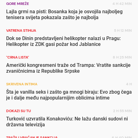
GORE MREŽE
4 H 42 MIN
Lajla grmi na pisti: Bosanka koja je osvojila najboljeg
tenisera svijeta pokazala zašto je najbolja
VATRENA STIHIJA
5 H 12 MIN
Dok se Dinin predstavljeni helikopter nalazi u Pragu:
Helikopter iz ZDK gasi požar kod Jablanice
"CRNA LISTA"
8 H 25 MIN
Američki kongresmeni traže od Trampa: Vratite sankcije
zvaničnicima iz Republike Srpske
SKRIVENA INTIMA
4 H
Šta je vanilla seks i zašto ga mnogi biraju: Evo zbog čega
je i dalje među najpopularnijim oblicima intime
DOKAZI SU TU
2 H 55 MIN
Turković uzvratila Konakoviću: Ne lažu danski sudovi ni
državna televizija
TRAŽILI VRAĆANJE SANKCIJA
6 H 40 MIN