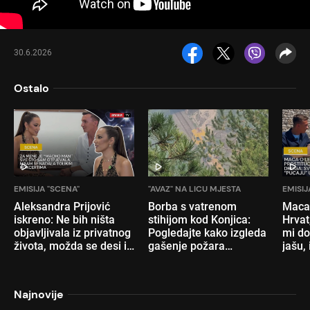
30.6.2026
Ostalo
EMISIJA "SCENA"
"AVAZ" NA LICU MJESTA
EMISIJ
Aleksandra Prijović
Borba s vatrenom
Maca:
iskreno: Ne bih ništa
stihijom kod Konjica:
Hrvat
objavljivala iz privatnog
Pogledajte kako izgleda
mi do
života, možda se desi i
gašenje požara
jašu, 
Koševo
cisternom Željeznica
FBiH
Najnovije