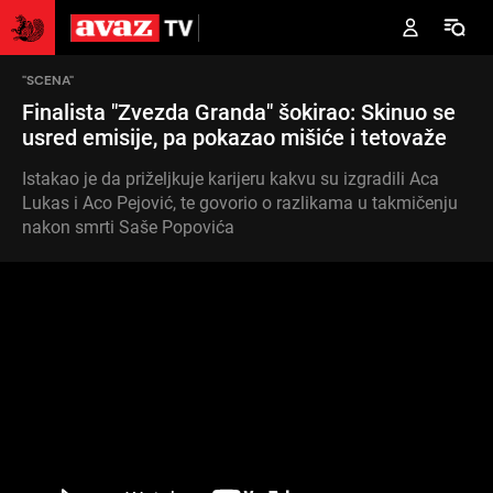
"SCENA"
Finalista "Zvezda Granda" šokirao: Skinuo se
usred emisije, pa pokazao mišiće i tetovaže
Istakao je da priželjkuje karijeru kakvu su izgradili Aca
Lukas i Aco Pejović, te govorio o razlikama u takmičenju
nakon smrti Saše Popovića