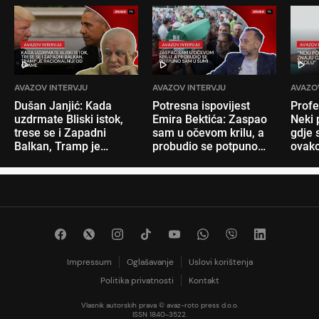
AVAZOV INTERVJU
AVAZOV INTERVJU
AVAZO
Dušan Janjić: Kada
Potresna ispovijest
Profe
uzdrmate Bliski istok,
Emira Bektića: Zaspao
Neki 
trese se i Zapadni
sam u očevom krilu, a
gdje s
Balkan, Tramp je
probudio se potpuno
ovako
racionalniji od Obame
sam u šumi
nam 
Impressum
Oglašavanje
Uslovi korištenja
Politika privatnosti
Kontakt
Vlasnik autorskih prava © avaz-roto press d.o.o.
ISSN 1840-3522.