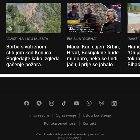
"AVAZ" NA LICU MJESTA
EMISIJA "SCENA"
"AVAZ"
Borba s vatrenom
Maca: Kad čujem Srbin,
Hamdi
stihijom kod Konjica:
Hrvat, Bošnjak ne bude
"Oluj
Pogledajte kako izgleda
mi dobro, neka se ljudi
tok r
gašenje požara
jašu, i prije se jahalo
Bihać
cisternom Željeznica
Nani
FBiH
pola 
Impressum
Oglašavanje
Uslovi korištenja
Politika privatnosti
Kontakt
Vlasnik autorskih prava © avaz-roto press d.o.o.
ISSN 1840-3522.