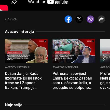
7.7.2026
Avazov intervju
AVAZOV INTERVJU
AVAZOV INTERVJU
AVAZO
Dušan Janjić: Kada
Potresna ispovijest
Profe
uzdrmate Bliski istok,
Emira Bektića: Zaspao
Neki 
trese se i Zapadni
sam u očevom krilu, a
gdje s
Balkan, Tramp je
probudio se potpuno
ovako
racionalniji od Obame
sam u šumi
nam 
Najnovije